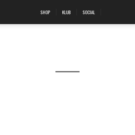
SHOP
KLUB
SOCIAL
PRODUKTER TAGGET MED 'AUTOMATIC'