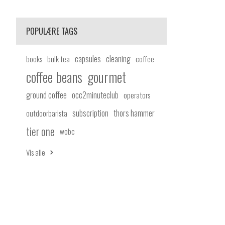
POPULÆRE TAGS
capsules
cleaning
books
bulk tea
coffee
coffee beans
gourmet
ground coffee
occ2minuteclub
operators
subscription
thors hammer
outdoorbarista
tier one
wobc
Vis alle