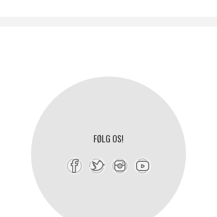
FØLG OS!