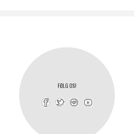
FØLG OS!