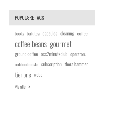
POPULÆRE TAGS
capsules
cleaning
books
bulk tea
coffee
coffee beans
gourmet
ground coffee
occ2minuteclub
operators
subscription
thors hammer
outdoorbarista
tier one
wobc
Vis alle