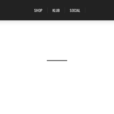
SHOP
KLUB
SOCIAL
PRODUKTER TAGGET MED 'CREAMY COFFEE