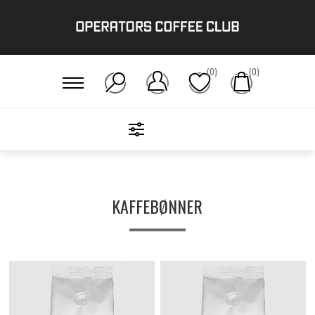
(0)
(0)
FILTERS
Hjem
/
Der Brygges!
/
Kaffebønner
KAFFEBØNNER