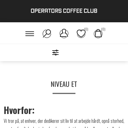
(0)
(0)
FILTERS
Hjem
/
Der Brygges!
/
Niveau Et
NIVEAU ET
Hvorfor:
Vi tror på, at enhver, der dedikerer sit liv til at arbejde hårdt, opnå storhed,