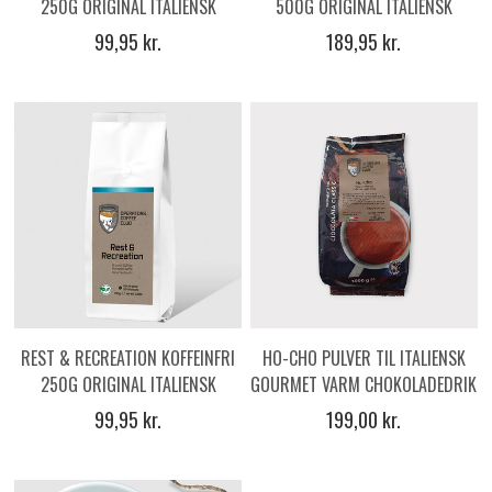
250G ORIGINAL ITALIENSK
500G ORIGINAL ITALIENSK
ESPRESSO KAFFEBØNNER
ESPRESSO KAFFEBØNNER
99,95 kr.
189,95 kr.
REST & RECREATION KOFFEINFRI
HO-CHO PULVER TIL ITALIENSK
250G ORIGINAL ITALIENSK
GOURMET VARM CHOKOLADEDRIK
ESPRESSO KAFFEBØNNER
19,3% CACAO, 1000G
99,95 kr.
199,00 kr.