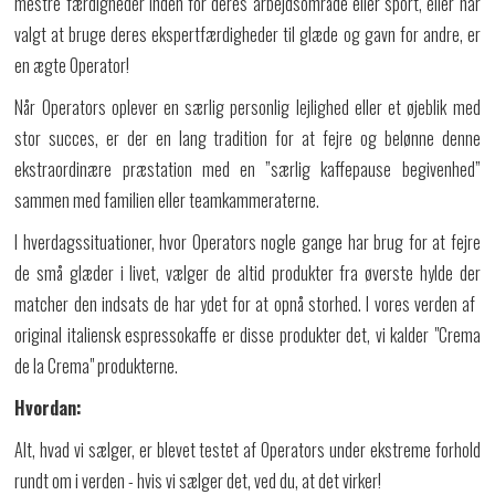
mestre færdigheder inden for deres arbejdsområde eller sport, eller har
valgt at bruge deres ekspertfærdigheder til glæde og gavn for andre, er
en ægte Operator!
Når Operators oplever en særlig personlig lejlighed eller et øjeblik med
stor succes, er der en lang tradition for at fejre og belønne denne
ekstraordinære præstation med en ”særlig kaffepause begivenhed”
sammen med familien eller teamkammeraterne.
I hverdagssituationer, hvor Operators nogle gange har brug for at fejre
de små glæder i livet, vælger de altid produkter fra øverste hylde der
matcher den indsats de har ydet for at opnå storhed. I vores verden af ​​
original italiensk espressokaffe er disse produkter det, vi kalder "Crema
de la Crema" produkterne.
Hvordan:
Alt, hvad vi sælger, er blevet testet af Operators under ekstreme forhold
rundt om i verden - hvis vi sælger det, ved du, at det virker!