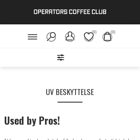
(0)
(0)
FILTERS
Hjem
/
Hudpleje
/
UV Beskyttelse
UV BESKYTTELSE
Used by Pros!