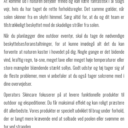
At komme ud i naturen betyder frihed og kan være fantastisk i al slags
vejr, hvis du har taget de rette forholdsregler. Det samme gælder, når
solen skinner fra en skyfri himmel. Sørg altid for, at du og dit team er
tilstrækkeligt beskyttet mod de skadelige stråler fra solen.
Når du planlægger dine outdoor eventyr, skal du tage de nødvendige
beskyttelsesforanstaltninger, for at kunne imødegå alt det du kan
forvente at naturen kaster i hovedet på dig. Nogle gange er det bidende
vind, kraftig regn, tø-sne, meget lave eller meget høje temperaturer eller
store mængder blændende stærkt sollys. Godt udstyr og tøj tager sig af
de fleste problemer, men vi anbefaler at du også tager solcreme med i
dine overvejelser.
Operators Skincare fokuserer på at levere funktionelle produkter til
outdoor og ekspeditioner. Du får maksimal effekt og kan roligt præstere
dit allerbedste. Vores produkter er specielt udviklet til brug under forhold,
der er langt mere krævende end at solbade ved poolen eller svømme en
tur ved stranden.