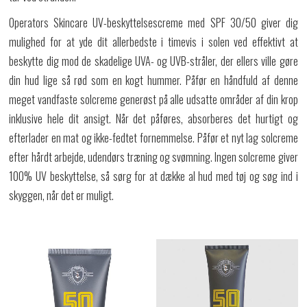
Operators Skincare UV-beskyttelsescreme med SPF 30/50 giver dig
mulighed for at yde dit allerbedste i timevis i solen ved effektivt at
beskytte dig mod de skadelige UVA- og UVB-stråler, der ellers ville gøre
din hud lige så rød som en kogt hummer. Påfør en håndfuld af denne
meget vandfaste solcreme generøst på alle udsatte områder af din krop
inklusive hele dit ansigt. Når det påføres, absorberes det hurtigt og
efterlader en mat og ikke-fedtet fornemmelse. Påfør et nyt lag solcreme
efter hårdt arbejde, udendørs træning og svømning. Ingen solcreme giver
100% UV beskyttelse, så sørg for at dække al hud med tøj og søg ind i
skyggen, når det er muligt.