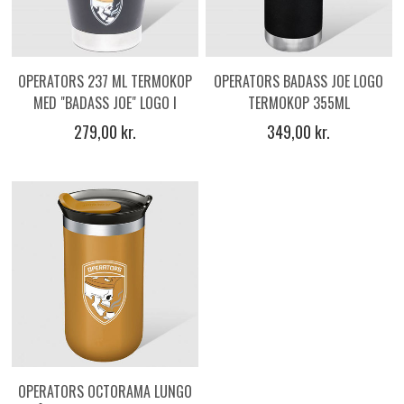
OPERATORS 237 ML TERMOKOP
OPERATORS BADASS JOE LOGO
MED "BADASS JOE" LOGO I
TERMOKOP 355ML
ARKTISK HVID ELLER MATSORT
279,00 kr.
349,00 kr.
OPERATORS OCTORAMA LUNGO