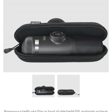
Nanopresso lynlås etui Stor er lavet af slidstærkt EVA-materiale og foret