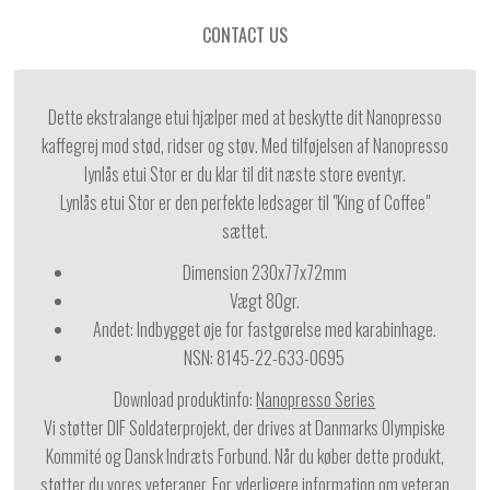
CONTACT US
Dette ekstralange etui hjælper med at beskytte dit Nanopresso
kaffegrej mod stød, ridser og støv. Med tilføjelsen af ​​Nanopresso
lynlås etui Stor er du klar til dit næste store eventyr.
Lynlås etui Stor er den perfekte ledsager til "King of Coffee"
sættet.
Dimension
230x77x72mm
Vægt 80gr.
Andet: Indbygget øje for fastgørelse med karabinhage.
NSN: 8145-22-633-0695
Download produktinfo:
Nanopresso Series
Vi støtter DIF Soldaterprojekt, der drives at Danmarks Olympiske
Kommité og Dansk Indræts Forbund. Når du køber dette produkt,
støtter du vores veteraner. For yderligere information om veteran