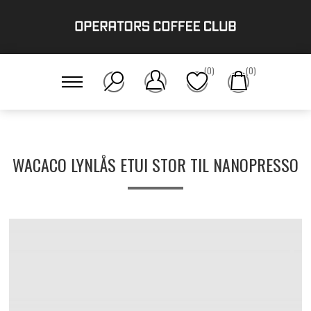
(0)
(0)
Hjem
/
Grej
/
Håndholdt
/
Wacaco lynlås etui Stor til Nanopresso
WACACO LYNLÅS ETUI STOR TIL NANOPRESSO