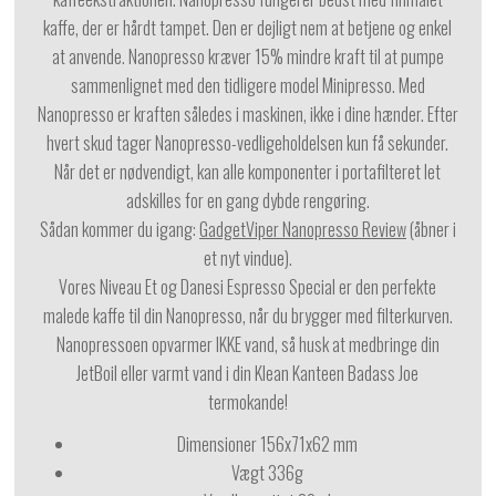
kaffe, der er hårdt tampet. Den er dejligt nem at betjene og enkel
at anvende. Nanopresso kræver 15% mindre kraft til at pumpe
sammenlignet med den tidligere model Minipresso. Med
Nanopresso er kraften således i maskinen, ikke i dine hænder. Efter
hvert skud tager Nanopresso-vedligeholdelsen kun få sekunder.
Når det er nødvendigt, kan alle komponenter i portafilteret let
adskilles for en gang dybde rengøring.
Sådan kommer du igang:
GadgetViper Nanopresso Review
(åbner i
et nyt vindue).
Vores Niveau Et og Danesi Espresso Special er den perfekte
malede kaffe til din Nanopresso, når du brygger med filterkurven.
Nanopressoen opvarmer IKKE vand, så husk at medbringe din
JetBoil eller varmt vand i din Klean Kanteen Badass Joe
termokande!
Dimensioner 156x71x62 mm
Vægt 336g