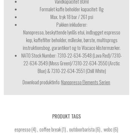
Vandkapacitet 80ml
Formalet kaffe beholder kapacitet: 8g
Max. tryk 18 bar / 261 psi
Pakken inkluderer:
Nanopresso, beskyttende lynlås etui, indbygget espresso
kop, kaffefilter beholder, måleske, børste, multisprogs
instruktionsbog, garantikort og to Wacaco klistermærker.
NATO Stock Number: 7310-22-634-3548 (Lava Red)/
7310-
22-634-3549 (Moss Green)/
7310-22-634-3550 (Arctic
Blue) &
7310-22-634-3551 (Chill White)
Download produktinfo:
Nanopresso Elements Serien
PRODUKT TAGS
espresso
(4)
,
coffee break
(1)
,
outdoorbarista
(6)
,
wobc
(6)